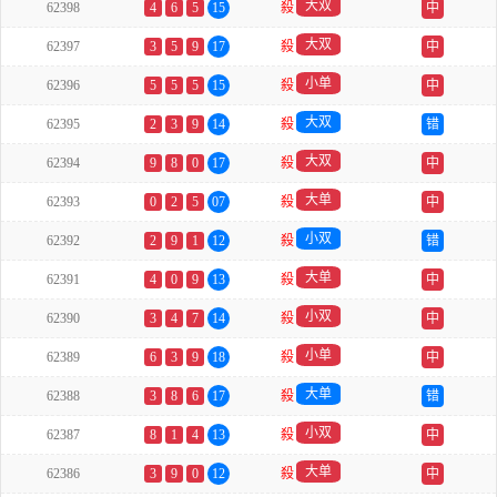
大双
62398
4
6
5
15
殺
中
大双
62397
3
5
9
17
殺
中
小单
62396
5
5
5
15
殺
中
大双
62395
2
3
9
14
殺
错
大双
62394
9
8
0
17
殺
中
大单
62393
0
2
5
07
殺
中
小双
62392
2
9
1
12
殺
错
大单
62391
4
0
9
13
殺
中
小双
62390
3
4
7
14
殺
中
小单
62389
6
3
9
18
殺
中
大单
62388
3
8
6
17
殺
错
小双
62387
8
1
4
13
殺
中
大单
62386
3
9
0
12
殺
中