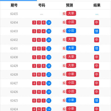
期号
号码
预测
结果
大单
62435
---
殺
---
小双
62434
3
3
8
14
殺
中
小双
62433
3
3
4
10
殺
错
大单
62432
9
6
5
20
殺
中
大单
62431
8
6
7
21
殺
错
大单
62430
5
2
6
13
殺
中
大单
62429
3
7
8
18
殺
中
小单
62428
9
8
8
25
殺
中
小双
62427
4
1
9
14
殺
中
小双
62426
5
9
5
19
殺
中
小单
62425
0
0
1
01
殺
错
小单
62424
4
6
4
14
殺
中