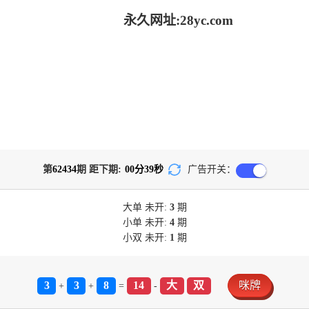
永久网址:28yc.com
第
62434
期 距下期:
00
分
39
秒
广告开关：
大单
未开:
3
期
小单
未开:
4
期
小双
未开:
1
期
3
3
8
14
大
双
咪牌
+
+
=
-