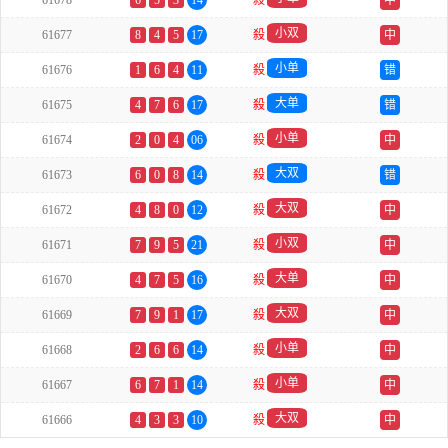
61678
6
5
3
14
殺
中
小双
61677
8
4
5
17
殺
中
小单
61676
1
6
4
11
殺
错
大单
61675
4
7
6
17
殺
错
小单
61674
2
0
4
06
殺
中
大双
61673
6
0
8
14
殺
错
大双
61672
4
8
0
12
殺
中
小双
61671
7
9
5
21
殺
中
大单
61670
4
7
5
16
殺
中
大双
61669
7
9
1
17
殺
中
小单
61668
2
6
6
14
殺
中
小单
61667
6
7
1
14
殺
中
大双
61666
4
3
3
10
殺
中