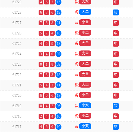
大双
61729
4
6
5
15
殺
中
大单
61728
6
7
6
19
殺
错
小单
61727
7
6
8
21
殺
中
小单
61726
5
7
4
16
殺
中
大单
61725
4
5
9
18
殺
中
大单
61724
3
4
0
07
殺
中
大单
61723
0
1
8
09
殺
中
大单
61722
7
8
3
18
殺
中
大单
61721
5
4
2
11
殺
中
小单
61720
6
6
6
18
殺
中
小双
61719
0
4
2
06
殺
错
小单
61718
2
4
4
10
殺
中
小双
61717
4
6
0
10
殺
错