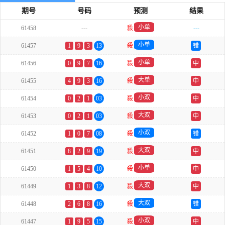
期号
号码
预测
结果
小单
61458
---
殺
---
小单
61457
1
9
3
13
殺
错
小单
61456
0
9
7
16
殺
中
大单
61455
4
9
3
16
殺
中
小双
61454
0
2
1
03
殺
中
大双
61453
0
2
1
03
殺
中
小双
61452
1
0
7
08
殺
错
大双
61451
8
2
9
19
殺
中
小单
61450
1
5
4
10
殺
中
大双
61449
1
3
8
12
殺
中
大双
61448
2
6
8
16
殺
错
小双
61447
1
9
5
15
殺
中