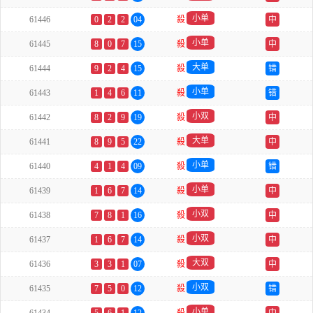
小单
61446
0
2
2
04
殺
中
小单
61445
8
0
7
15
殺
中
大单
61444
9
2
4
15
殺
错
小单
61443
1
4
6
11
殺
错
小双
61442
8
2
9
19
殺
中
大单
61441
8
9
5
22
殺
中
小单
61440
4
1
4
09
殺
错
小单
61439
1
6
7
14
殺
中
小双
61438
7
8
1
16
殺
中
小双
61437
1
6
7
14
殺
中
大双
61436
3
3
1
07
殺
中
小双
61435
7
5
0
12
殺
错
小单