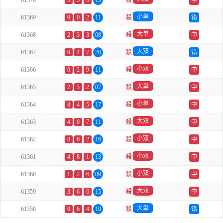
61370
5
5
5
15
殺
中
小单
61369
9
0
2
11
殺
错
大单
61368
2
3
3
08
殺
中
大双
61367
9
4
7
20
殺
错
小双
61366
0
2
9
11
殺
中
大单
61365
2
3
2
07
殺
中
小单
61364
8
4
5
17
殺
中
大双
61363
4
0
7
11
殺
中
小双
61362
8
6
2
16
殺
中
小双
61361
4
8
1
13
殺
中
小双
61360
1
2
6
09
殺
中
大双
61359
3
6
6
15
殺
中
大单
61358
9
6
4
19
殺
错