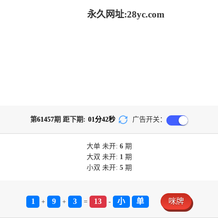
永久网址:28yc.com
第
61457
期 距下期:
01
分
42
秒
广告开关：
大单
未开:
6
期
大双
未开:
1
期
小双
未开:
5
期
1
9
3
13
小
单
咪牌
+
+
=
-