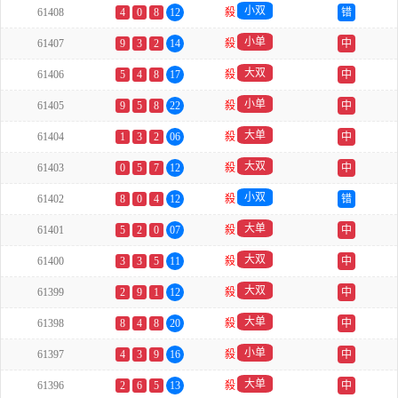
小双
61408
4
0
8
12
殺
错
小单
61407
9
3
2
14
殺
中
大双
61406
5
4
8
17
殺
中
小单
61405
9
5
8
22
殺
中
大单
61404
1
3
2
06
殺
中
大双
61403
0
5
7
12
殺
中
小双
61402
8
0
4
12
殺
错
大单
61401
5
2
0
07
殺
中
大双
61400
3
3
5
11
殺
中
大双
61399
2
9
1
12
殺
中
大单
61398
8
4
8
20
殺
中
小单
61397
4
3
9
16
殺
中
大单
61396
2
6
5
13
殺
中