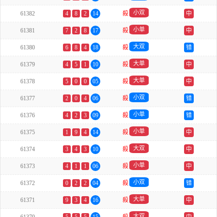
小双
61382
4
8
2
14
殺
中
小单
61381
7
2
8
17
殺
中
大双
61380
6
8
4
18
殺
错
大单
61379
4
5
1
10
殺
中
大单
61378
5
0
0
05
殺
中
小双
61377
2
0
4
06
殺
错
小单
61376
4
2
3
09
殺
错
小单
61375
1
9
4
14
殺
中
大双
61374
3
4
3
10
殺
中
小单
61373
4
1
1
06
殺
中
小双
61372
0
2
2
04
殺
错
大单
61371
9
3
4
16
殺
中
大双