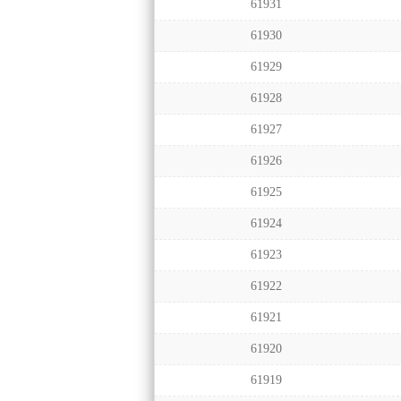
61931
61930
61929
61928
61927
61926
61925
61924
61923
61922
61921
61920
61919