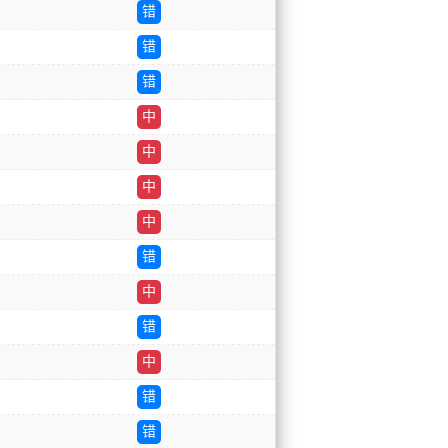
错
错
错
中
中
中
中
错
中
错
中
错
错