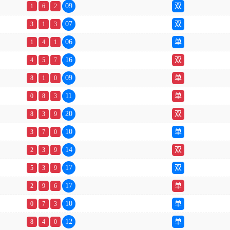
09
双
1
6
2
07
双
3
1
3
06
单
1
4
1
16
双
4
5
7
09
单
8
1
0
11
单
0
8
3
20
双
8
3
9
10
单
3
7
0
14
双
2
3
9
17
双
5
3
9
17
单
2
9
6
10
单
0
7
3
12
单
8
4
0