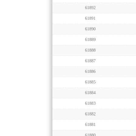
61892
61891
61890
61889
61888
61887
61886
61885
61884
61883
61882
61881
61880