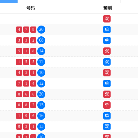
号码
预测
---
双
20
单
4
7
9
08
单
3
3
2
14
双
5
1
8
11
双
1
5
5
10
双
4
5
1
12
单
7
1
4
20
双
8
6
6
15
单
0
8
7
16
单
1
9
6
13
双
9
3
1
16
双
9
2
5