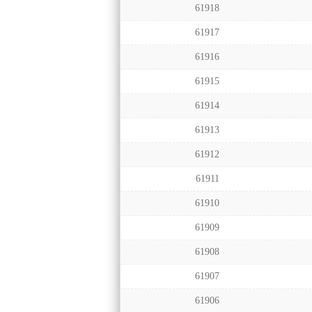
61918
61917
61916
61915
61914
61913
61912
61911
61910
61909
61908
61907
61906