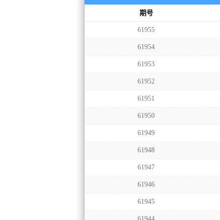
期号
61955
61954
61953
61952
61951
61950
61949
61948
61947
61946
61945
61944