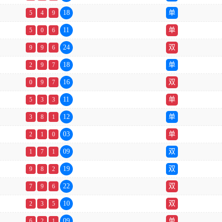
18
单
5
4
9
11
单
5
0
6
24
双
9
9
6
18
单
2
9
7
16
双
0
9
7
11
单
5
3
3
12
单
3
8
1
03
单
2
1
0
09
双
1
7
1
19
双
9
8
2
22
双
7
9
6
10
双
2
3
5
09
单
6
2
1