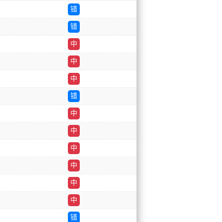
错
错
中
中
中
错
中
中
中
中
中
中
错