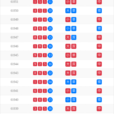
61951
1
5
5
11
小
单
中
61950
4
5
1
10
大
单
错
61949
7
1
4
12
小
单
中
61948
8
6
6
20
小
单
错
61947
0
8
7
15
大
双
中
61946
1
9
6
16
大
双
中
61945
9
3
1
13
小
单
中
61944
9
2
5
16
大
双
中
61943
8
9
5
22
大
双
中
61942
1
0
3
04
大
单
错
61941
6
3
1
10
小
单
中
61940
6
6
3
15
小
双
错
61939
3
8
5
16
大
双
中