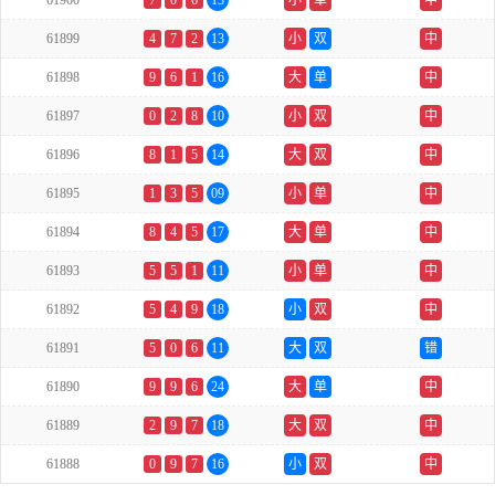
61900
7
0
6
13
小
单
中
61899
4
7
2
13
小
双
中
61898
9
6
1
16
大
单
中
61897
0
2
8
10
小
双
中
61896
8
1
5
14
大
双
中
61895
1
3
5
09
小
单
中
61894
8
4
5
17
大
单
中
61893
5
5
1
11
小
单
中
61892
5
4
9
18
小
双
中
61891
5
0
6
11
大
双
错
61890
9
9
6
24
大
单
中
61889
2
9
7
18
大
双
中
61888
0
9
7
16
小
双
中