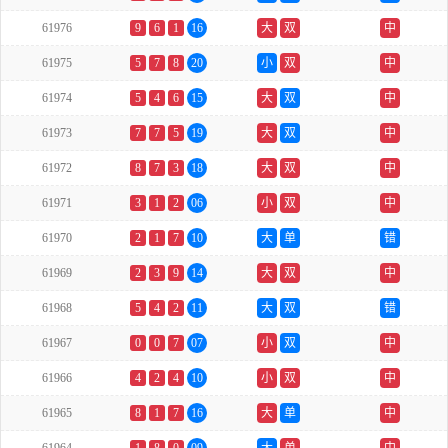
61976
9
6
1
16
大
双
中
61975
5
7
8
20
小
双
中
61974
5
4
6
15
大
双
中
61973
7
7
5
19
大
双
中
61972
8
7
3
18
大
双
中
61971
3
1
2
06
小
双
中
61970
2
1
7
10
大
单
错
61969
2
3
9
14
大
双
中
61968
5
4
2
11
大
双
错
61967
0
0
7
07
小
双
中
61966
4
2
4
10
小
双
中
61965
8
1
7
16
大
单
中