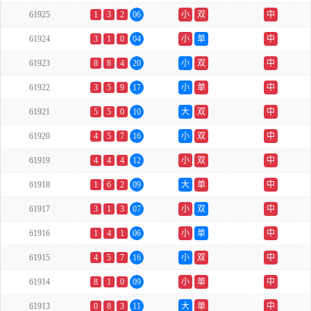
61925
1
3
2
06
小
双
中
61924
3
1
0
04
小
单
中
61923
8
8
4
20
小
双
中
61922
3
5
9
17
小
单
中
61921
5
5
0
10
大
双
中
61920
4
5
7
16
小
双
中
61919
4
4
4
12
小
双
中
61918
1
6
2
09
大
单
中
61917
3
1
3
07
小
双
中
61916
1
4
1
06
小
单
中
61915
4
5
7
16
小
双
中
61914
8
1
0
09
小
单
中
61913
0
8
3
11
大
单
中