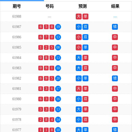
期号
号码
预测
结果
61988
---
大
单
---
61987
6
5
8
19
小
双
错
61986
6
7
0
13
小
双
中
61985
1
2
5
08
小
单
中
61984
0
8
5
13
大
单
中
61983
0
9
1
10
大
双
中
61982
6
9
5
20
小
单
错
61981
8
3
6
17
大
单
中
61980
6
3
7
16
小
双
中
61979
3
3
7
13
大
单
中
61978
2
8
4
14
小
双
中
61977
1
1
8
10
大
单
错