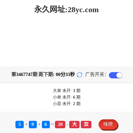
永久网址:28yc.com
第
3467747
期 距下期:
00
分
33
秒
广告开关：
大单
未开:
3
期
小单
未开:
6
期
小双
未开:
2
期
5
+
9
+
6
=
20
-
大
双
咪牌