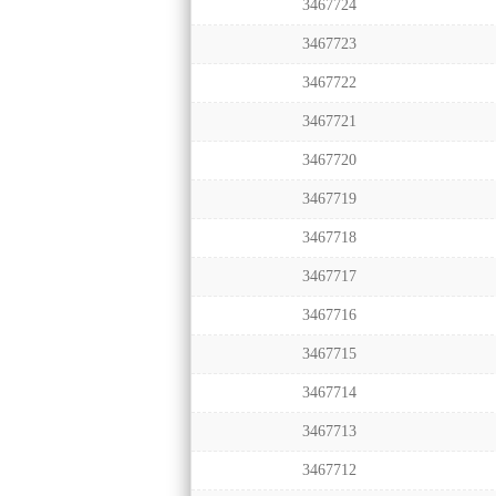
3467724
3467723
3467722
3467721
3467720
3467719
3467718
3467717
3467716
3467715
3467714
3467713
3467712