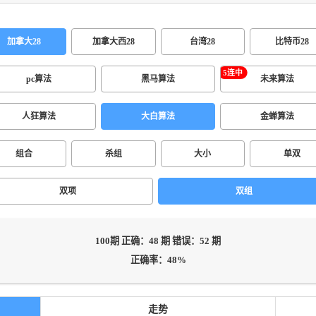
加拿大28
加拿大西28
台湾28
比特币28
pc算法
黑马算法
未来算法
人狂算法
大白算法
金蝉算法
组合
杀组
大小
单双
双项
双组
100期 正确：48 期 错误：52 期
正确率：48%
走势