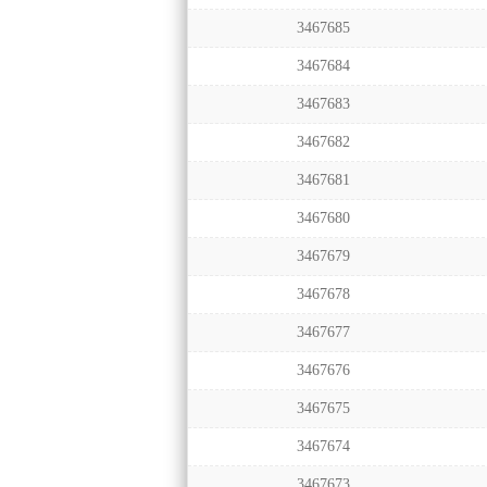
3467685
3467684
3467683
3467682
3467681
3467680
3467679
3467678
3467677
3467676
3467675
3467674
3467673