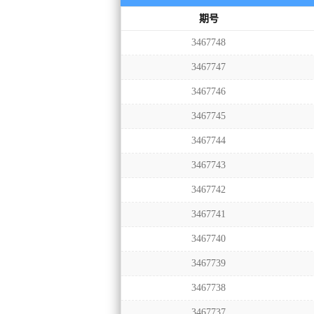
期号
3467748
3467747
3467746
3467745
3467744
3467743
3467742
3467741
3467740
3467739
3467738
3467737