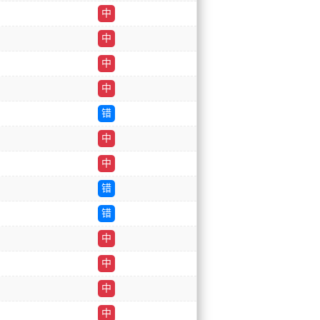
中
中
中
中
错
中
中
错
错
中
中
中
中