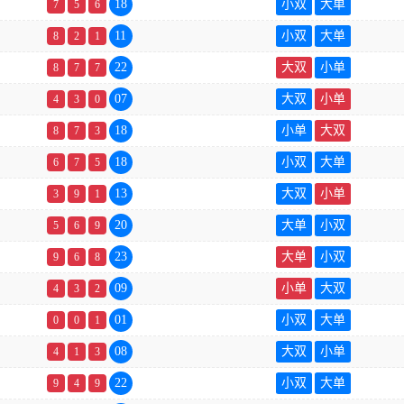
18
小双
大单
7
5
6
11
小双
大单
8
2
1
22
大双
小单
8
7
7
07
大双
小单
4
3
0
18
小单
大双
8
7
3
18
小双
大单
6
7
5
13
大双
小单
3
9
1
20
大单
小双
5
6
9
23
大单
小双
9
6
8
09
小单
大双
4
3
2
01
小双
大单
0
0
1
08
大双
小单
4
1
3
22
小双
大单
9
4
9