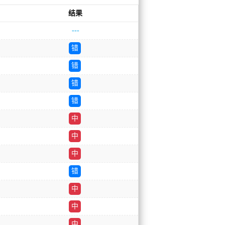
结果
---
错
错
错
错
中
中
中
错
中
中
中