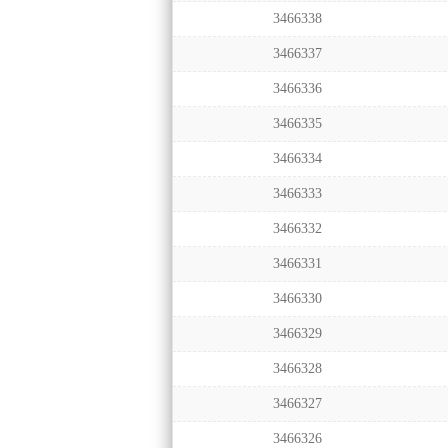
3466338
3466337
3466336
3466335
3466334
3466333
3466332
3466331
3466330
3466329
3466328
3466327
3466326