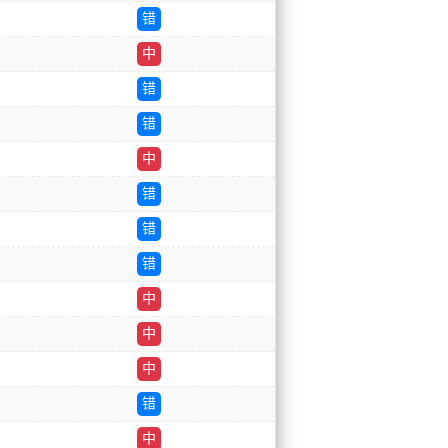
错
中
错
错
中
错
错
错
中
中
中
错
中