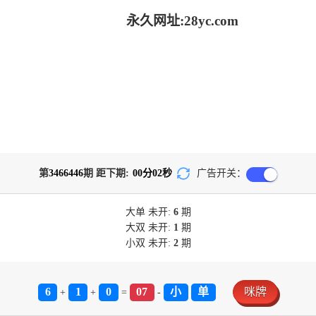
永久网址:28yc.com
第
3466446
期 距下期:
00
分
02
秒
广告开关：
大单
未开:
6
期
大双
未开:
1
期
小双
未开:
2
期
6
1
0
07
小
单
咪牌
+
+
=
-