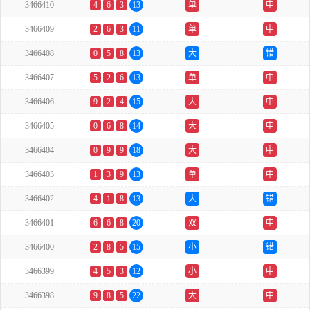
3466410
4
6
3
13
单
中
3466409
2
6
3
11
单
中
3466408
0
5
8
13
大
错
3466407
5
2
6
13
单
中
3466406
9
2
4
15
大
中
3466405
0
6
8
14
大
中
3466404
0
9
9
18
大
中
3466403
1
3
9
13
单
中
3466402
4
1
8
13
大
错
3466401
6
6
8
20
双
中
3466400
2
8
5
15
小
错
3466399
4
5
3
12
小
中
3466398
9
8
5
22
大
中