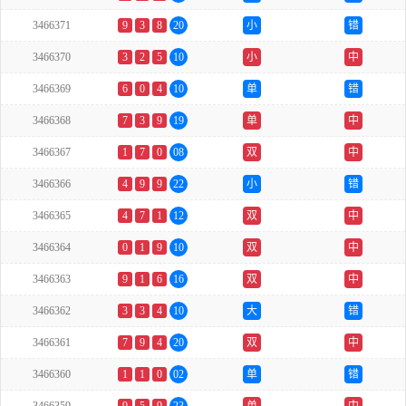
3466371
9
3
8
20
小
错
3466370
3
2
5
10
小
中
3466369
6
0
4
10
单
错
3466368
7
3
9
19
单
中
3466367
1
7
0
08
双
中
3466366
4
9
9
22
小
错
3466365
4
7
1
12
双
中
3466364
0
1
9
10
双
中
3466363
9
1
6
16
双
中
3466362
3
3
4
10
大
错
3466361
7
9
4
20
双
中
3466360
1
1
0
02
单
错