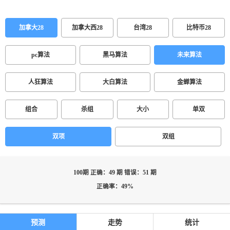
加拿大28
加拿大西28
台湾28
比特币28
pc算法
黑马算法
未来算法
人狂算法
大白算法
金蝉算法
组合
杀组
大小
单双
双项
双组
100期 正确：49 期 错误：51 期
正确率：49%
预测
走势
统计