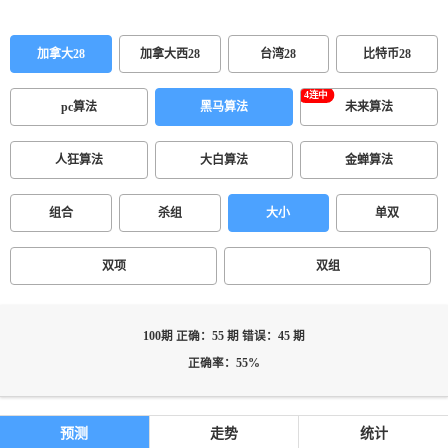
加拿大28
加拿大西28
台湾28
比特币28
pc算法
黑马算法
未来算法
人狂算法
大白算法
金蝉算法
组合
杀组
大小
单双
双项
双组
100期 正确：55 期 错误：45 期
正确率：55%
预测
走势
统计