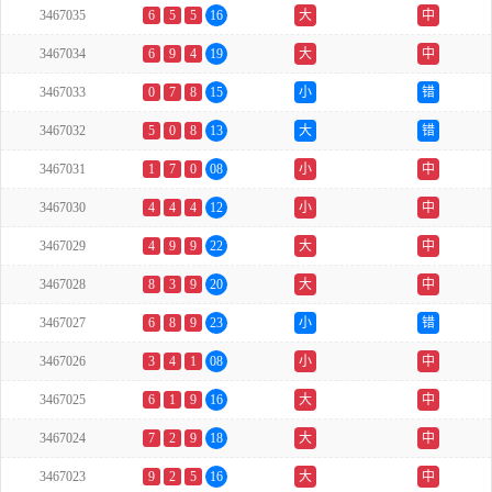
3467035
6
5
5
16
大
中
3467034
6
9
4
19
大
中
3467033
0
7
8
15
小
错
3467032
5
0
8
13
大
错
3467031
1
7
0
08
小
中
3467030
4
4
4
12
小
中
3467029
4
9
9
22
大
中
3467028
8
3
9
20
大
中
3467027
6
8
9
23
小
错
3467026
3
4
1
08
小
中
3467025
6
1
9
16
大
中
3467024
7
2
9
18
大
中
3467023
9
2
5
16
大
中