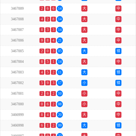
3467009
2
6
6
14
大
中
3467008
4
2
8
14
大
中
3467007
8
3
3
14
大
中
3467006
9
8
4
21
大
中
3467005
2
0
3
05
大
错
3467004
8
5
1
14
大
中
3467003
4
5
2
11
大
错
3467002
5
9
3
17
小
错
3467001
2
6
2
10
小
中
3467000
0
6
2
08
小
中
3466999
8
4
8
20
大
中
3466998
6
1
2
09
大
错