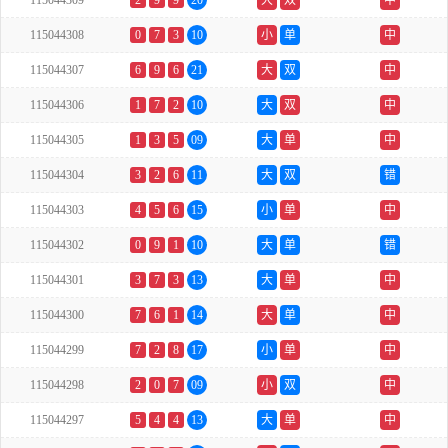
115044309
2
9
9
20
大
双
中
115044308
0
7
3
10
小
单
中
115044307
6
9
6
21
大
双
中
115044306
1
7
2
10
大
双
中
115044305
1
3
5
09
大
单
中
115044304
3
2
6
11
大
双
错
115044303
4
5
6
15
小
单
中
115044302
0
9
1
10
大
单
错
115044301
3
7
3
13
大
单
中
115044300
7
6
1
14
大
单
中
115044299
7
2
8
17
小
单
中
115044298
2
0
7
09
小
双
中
115044297
5
4
4
13
大
单
中