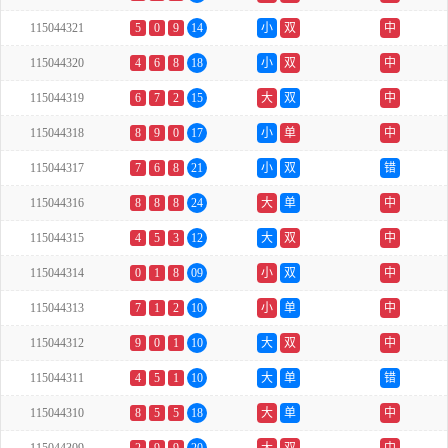
115044321
5
0
9
14
小
双
中
115044320
4
6
8
18
小
双
中
115044319
6
7
2
15
大
双
中
115044318
8
9
0
17
小
单
中
115044317
7
6
8
21
小
双
错
115044316
8
8
8
24
大
单
中
115044315
4
5
3
12
大
双
中
115044314
0
1
8
09
小
双
中
115044313
7
1
2
10
小
单
中
115044312
9
0
1
10
大
双
中
115044311
4
5
1
10
大
单
错
115044310
8
5
5
18
大
单
中