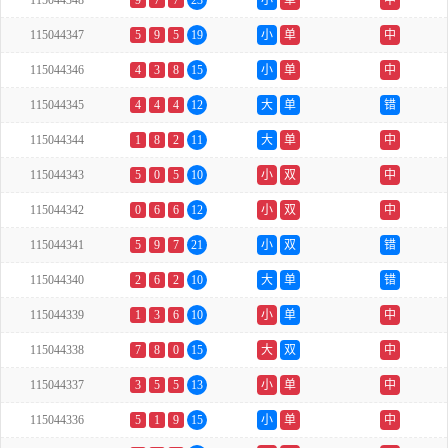
115044348
9
7
7
23
小
单
中
115044347
5
9
5
19
小
单
中
115044346
4
3
8
15
小
单
中
115044345
4
4
4
12
大
单
错
115044344
1
8
2
11
大
单
中
115044343
5
0
5
10
小
双
中
115044342
0
6
6
12
小
双
中
115044341
5
9
7
21
小
双
错
115044340
2
6
2
10
大
单
错
115044339
1
3
6
10
小
单
中
115044338
7
8
0
15
大
双
中
115044337
3
5
5
13
小
单
中
115044336
5
1
9
15
小
单
中