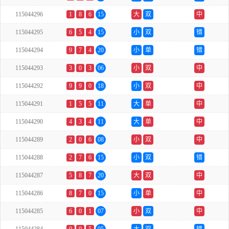
115044296
1
8
6
15
大
双
中
115044295
6
5
4
15
小
双
错
115044294
9
7
4
20
小
单
错
115044293
3
0
3
06
小
双
中
115044292
9
9
0
18
小
双
中
115044291
1
5
5
11
大
单
中
115044290
4
3
4
11
大
单
中
115044289
2
0
6
08
小
双
中
115044288
2
7
6
15
小
双
错
115044287
5
8
7
20
大
双
中
115044286
8
7
0
15
小
单
中
115044285
6
0
1
07
小
双
中