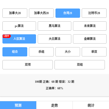
加拿大28
加拿大西28
台湾28
比特币28
pc算法
黑马算法
未来算法
人狂算法
大白算法
金蝉算法
组合
杀组
大小
单双
双项
双组
100期 正确：68 期 错误：32 期
正确率：68%
预测
走势
统计