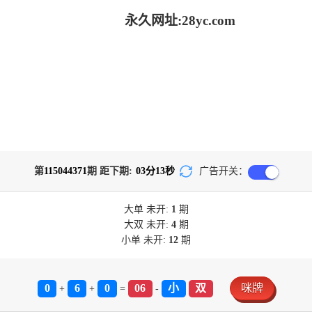
永久网址:28yc.com
第
115044371
期 距下期:
03
分
13
秒
广告开关：
大单
未开:
1
期
大双
未开:
4
期
小单
未开:
12
期
0
6
0
06
小
双
咪牌
+
+
=
-