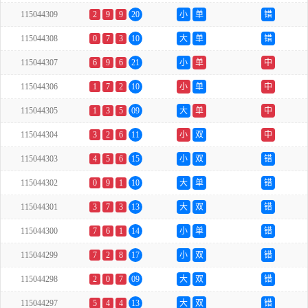
115044309
2
9
9
20
小
单
错
115044308
0
7
3
10
大
单
错
115044307
6
9
6
21
小
单
中
115044306
1
7
2
10
小
单
中
115044305
1
3
5
09
大
单
中
115044304
3
2
6
11
小
双
中
115044303
4
5
6
15
小
双
错
115044302
0
9
1
10
大
单
错
115044301
3
7
3
13
大
双
错
115044300
7
6
1
14
小
单
错
115044299
7
2
8
17
小
双
错
115044298
2
0
7
09
大
双
错
115044297
5
4
4
13
大
双
错