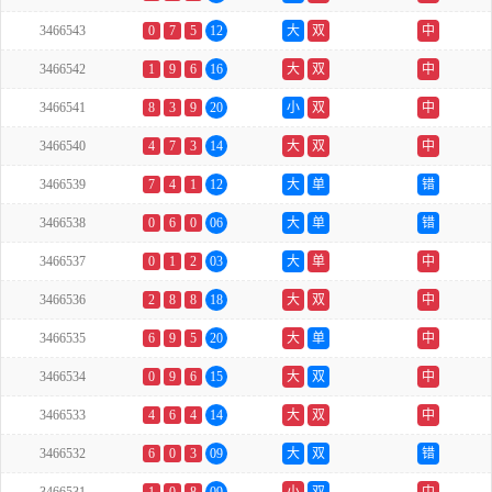
3466543
0
7
5
12
大
双
中
3466542
1
9
6
16
大
双
中
3466541
8
3
9
20
小
双
中
3466540
4
7
3
14
大
双
中
3466539
7
4
1
12
大
单
错
3466538
0
6
0
06
大
单
错
3466537
0
1
2
03
大
单
中
3466536
2
8
8
18
大
双
中
3466535
6
9
5
20
大
单
中
3466534
0
9
6
15
大
双
中
3466533
4
6
4
14
大
双
中
3466532
6
0
3
09
大
双
错