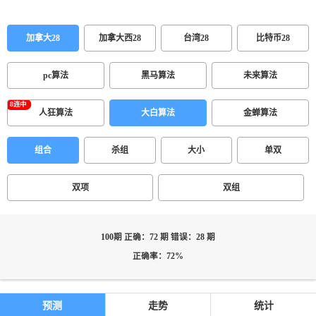
加拿大28
加拿大西28
台湾28
比特币28
pc算法
黑马算法
未来算法
人狂算法
大白算法
金蝉算法
组合
杀组
大小
单双
双项
双组
100期 正确：72 期 错误：28 期
正确率：72%
预测
走势
统计