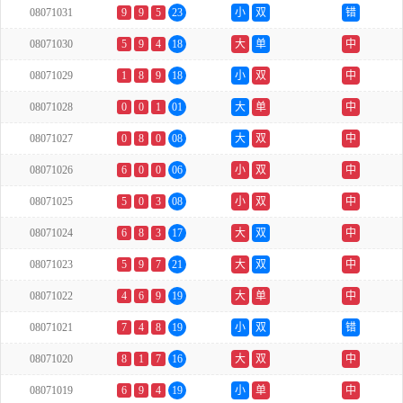
08071031
9
9
5
23
小
双
错
08071030
5
9
4
18
大
单
中
08071029
1
8
9
18
小
双
中
08071028
0
0
1
01
大
单
中
08071027
0
8
0
08
大
双
中
08071026
6
0
0
06
小
双
中
08071025
5
0
3
08
小
双
中
08071024
6
8
3
17
大
双
中
08071023
5
9
7
21
大
双
中
08071022
4
6
9
19
大
单
中
08071021
7
4
8
19
小
双
错
08071020
8
1
7
16
大
双
中
08071019
6
9
4
19
小
单
中