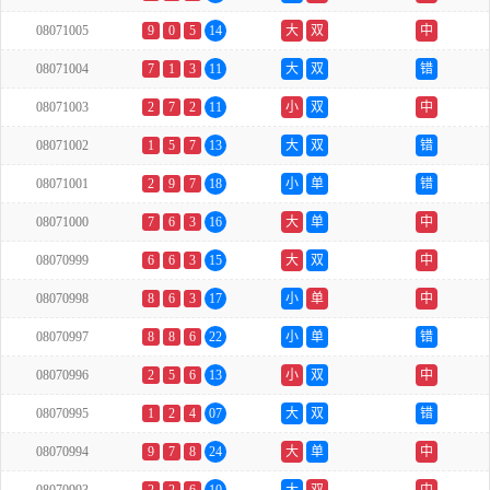
08071005
9
0
5
14
大
双
中
08071004
7
1
3
11
大
双
错
08071003
2
7
2
11
小
双
中
08071002
1
5
7
13
大
双
错
08071001
2
9
7
18
小
单
错
08071000
7
6
3
16
大
单
中
08070999
6
6
3
15
大
双
中
08070998
8
6
3
17
小
单
中
08070997
8
8
6
22
小
单
错
08070996
2
5
6
13
小
双
中
08070995
1
2
4
07
大
双
错
08070994
9
7
8
24
大
单
中