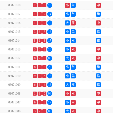
08071018
2
8
0
10
小
单
中
08071017
1
6
7
14
小
单
错
08071016
1
0
9
10
大
双
中
08071015
3
8
7
18
小
单
错
08071014
8
1
8
17
小
双
错
08071013
3
5
8
16
小
双
中
08071012
0
2
6
08
大
双
中
08071011
8
6
6
20
小
单
错
08071010
9
3
6
18
小
单
错
08071009
6
3
4
13
大
双
错
08071008
1
3
0
04
小
双
中
08071007
9
5
3
17
小
单
中
08071006
3
2
3
08
大
双
中