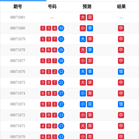
期号
号码
预测
结果
08071081
---
大
双
---
08071080
1
5
4
10
小
单
中
08071079
1
3
7
11
大
单
中
08071078
9
9
8
26
大
单
中
08071077
1
2
7
10
小
双
中
08071076
9
1
2
12
大
单
错
08071075
5
9
7
21
大
单
中
08071074
6
8
3
17
小
单
中
08071073
9
7
1
17
小
双
错
08071072
3
9
1
13
小
单
中
08071071
4
9
2
15
大
单
中
08071070
6
6
1
13
小
单
中