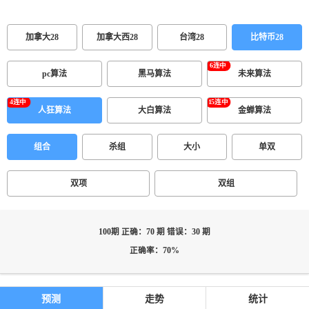
加拿大28
加拿大西28
台湾28
比特币28
pc算法
黑马算法
未来算法
人狂算法
大白算法
金蝉算法
组合
杀组
大小
单双
双项
双组
100期 正确：70 期 错误：30 期
正确率：70%
预测
走势
统计