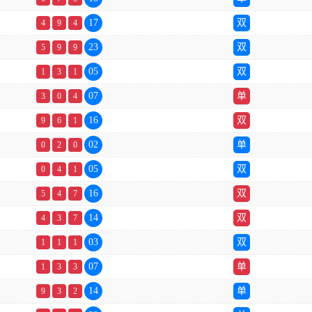
17
双
4
9
4
23
双
5
9
9
05
双
1
3
1
07
单
3
0
4
16
双
9
6
1
02
单
0
2
0
05
双
0
4
1
16
双
5
4
7
14
双
4
3
7
03
双
1
1
1
07
单
1
3
3
14
单
9
3
2