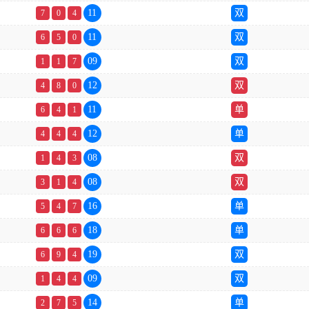
11
双
7
0
4
11
双
6
5
0
09
双
1
1
7
12
双
4
8
0
11
单
6
4
1
12
单
4
4
4
08
双
1
4
3
08
双
3
1
4
16
单
5
4
7
18
单
6
6
6
19
双
6
9
4
09
双
1
4
4
14
单
2
7
5