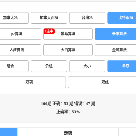
加拿大28
加拿大西28
台湾28
比特币28
pc算法
黑马算法
未来算法
人狂算法
大白算法
金蝉算法
组合
杀组
大小
单双
双项
双组
100期 正确：53 期 错误：47 期
正确率：53%
走势