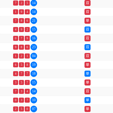
14
双
7
2
5
14
双
1
9
4
21
单
7
8
6
15
双
4
9
2
16
双
0
7
9
23
双
9
8
6
04
双
1
2
1
19
单
6
5
8
18
单
4
7
7
15
单
3
5
7
14
双
7
3
4
10
单
0
3
7
07
单
2
5
0