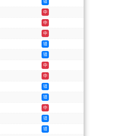
错
中
中
中
错
错
中
中
错
错
中
错
错