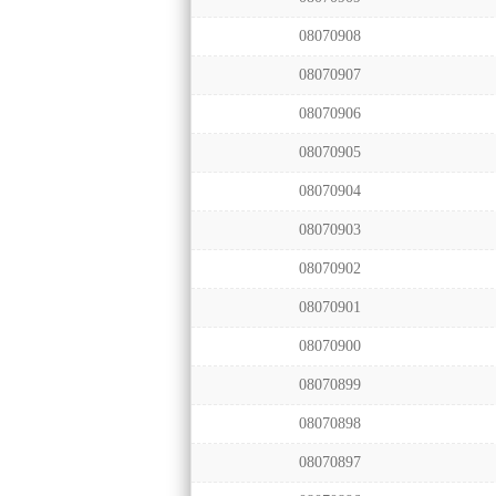
08070908
08070907
08070906
08070905
08070904
08070903
08070902
08070901
08070900
08070899
08070898
08070897