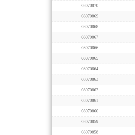
08070870
08070869
08070868
08070867
08070866
08070865
08070864
08070863
08070862
08070861
08070860
08070859
08070858