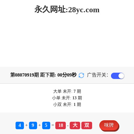
永久网址:28yc.com
第
08070919
期 距下期:
00
分
09
秒
广告开关：
大单
未开:
7
期
小单
未开:
13
期
小双
未开:
1
期
4
+
9
+
5
=
18
-
大
双
咪牌