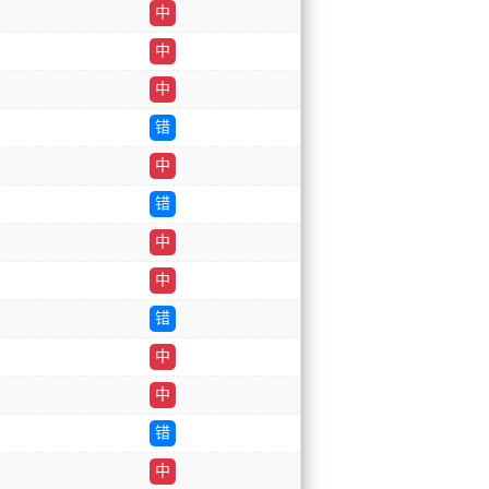
中
中
中
错
中
错
中
中
错
中
中
错
中