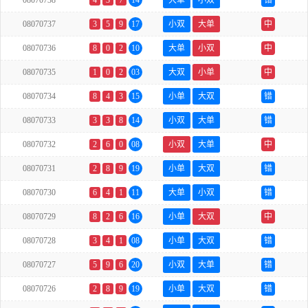
08070738
4
3
7
14
大单
小双
错
08070737
3
5
9
17
小双
大单
中
08070736
8
0
2
10
大单
小双
中
08070735
1
0
2
03
大双
小单
中
08070734
8
4
3
15
小单
大双
错
08070733
3
3
8
14
小双
大单
错
08070732
2
6
0
08
小双
大单
中
08070731
2
8
9
19
小单
大双
错
08070730
6
4
1
11
大单
小双
错
08070729
8
2
6
16
小单
大双
中
08070728
3
4
1
08
小单
大双
错
08070727
5
9
6
20
小双
大单
错
08070726
2
8
9
19
小单
大双
错