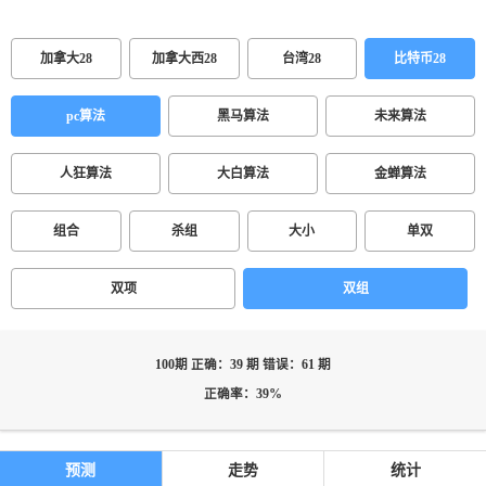
加拿大28
加拿大西28
台湾28
比特币28
pc算法
黑马算法
未来算法
人狂算法
大白算法
金蝉算法
组合
杀组
大小
单双
双项
双组
100期 正确：39 期 错误：61 期
正确率：39%
预测
走势
统计