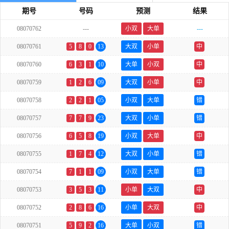
期号
号码
预测
结果
08070762
---
小双
大单
---
08070761
5
8
0
13
大双
小单
中
08070760
6
3
1
10
大单
小双
中
08070759
1
2
6
09
大双
小单
中
08070758
2
2
1
05
小双
大单
错
08070757
7
7
9
23
大双
小单
错
08070756
6
5
8
19
小双
大单
中
08070755
1
7
4
12
大双
小单
错
08070754
7
1
1
09
小双
大单
错
08070753
3
5
3
11
小单
大双
中
08070752
2
8
6
16
小单
大双
中
08070751
5
9
2
16
大单
小双
错