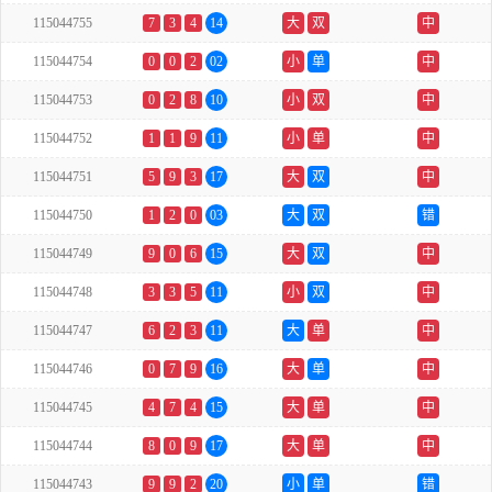
115044755
7
3
4
14
大
双
中
115044754
0
0
2
02
小
单
中
115044753
0
2
8
10
小
双
中
115044752
1
1
9
11
小
单
中
115044751
5
9
3
17
大
双
中
115044750
1
2
0
03
大
双
错
115044749
9
0
6
15
大
双
中
115044748
3
3
5
11
小
双
中
115044747
6
2
3
11
大
单
中
115044746
0
7
9
16
大
单
中
115044745
4
7
4
15
大
单
中
115044744
8
0
9
17
大
单
中
115044743
9
9
2
20
小
单
错