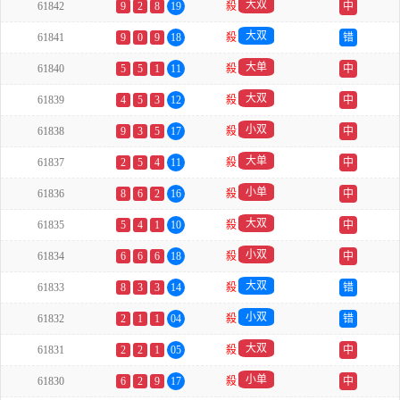
大双
61842
9
2
8
19
殺
中
大双
61841
9
0
9
18
殺
错
大单
61840
5
5
1
11
殺
中
大双
61839
4
5
3
12
殺
中
小双
61838
9
3
5
17
殺
中
大单
61837
2
5
4
11
殺
中
小单
61836
8
6
2
16
殺
中
大双
61835
5
4
1
10
殺
中
小双
61834
6
6
6
18
殺
中
大双
61833
8
3
3
14
殺
错
小双
61832
2
1
1
04
殺
错
大双
61831
2
2
1
05
殺
中
小单
61830
6
2
9
17
殺
中