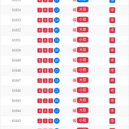
61855
4
6
7
17
殺
错
大双
61854
2
8
3
13
殺
中
小双
61853
6
0
8
14
殺
中
大单
61852
0
2
5
07
殺
中
小双
61851
4
6
6
16
殺
中
大双
61850
3
4
2
09
殺
中
小双
61849
8
0
1
09
殺
中
小双
61848
4
8
3
15
殺
中
大双
61847
3
3
4
10
殺
中
小双
61846
4
9
9
22
殺
中
大双
61845
5
2
1
08
殺
中
大双
61844
4
8
1
13
殺
中
小双
61843
2
1
8
11
殺
中