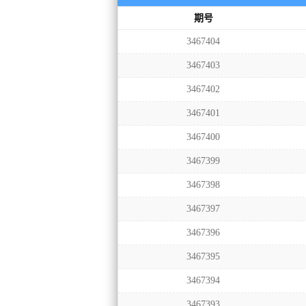
期号
3467404
3467403
3467402
3467401
3467400
3467399
3467398
3467397
3467396
3467395
3467394
3467393