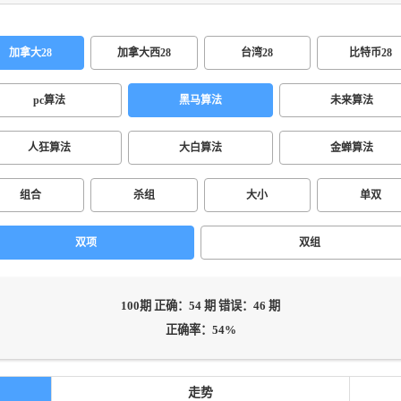
加拿大28
加拿大西28
台湾28
比特币28
pc算法
黑马算法
未来算法
人狂算法
大白算法
金蝉算法
组合
杀组
大小
单双
双项
双组
100期 正确：54 期 错误：46 期
正确率：54%
走势