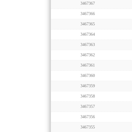
3467367
3467366
3467365
3467364
3467363
3467362
3467361
3467360
3467359
3467358
3467357
3467356
3467355