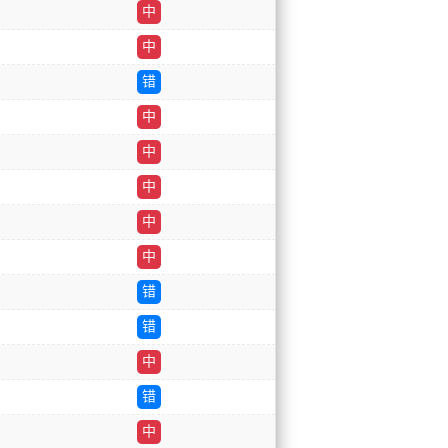
中
中
错
中
中
中
中
中
错
错
中
错
中