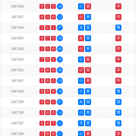
3467408
9
2
5
16
小
双
中
3467407
9
3
0
12
小
单
中
3467406
5
1
1
07
大
双
错
3467405
4
7
5
16
大
单
中
3467404
1
5
0
06
小
单
中
3467403
7
8
1
16
小
双
中
3467402
0
8
0
08
小
双
中
3467401
8
6
5
19
小
单
中
3467400
0
9
9
18
小
单
错
3467399
0
4
3
07
大
双
错
3467398
5
0
9
14
小
单
错
3467397
0
4
7
11
大
双
错
3467396
1
8
8
17
小
单
中