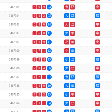
3467395
6
9
9
24
大
双
中
3467394
2
1
2
05
大
双
错
3467393
6
8
0
14
大
双
中
3467392
5
6
0
11
大
单
中
3467391
1
1
9
11
小
单
中
3467390
4
7
1
12
小
单
中
3467389
2
9
4
15
小
双
错
3467388
2
0
4
06
大
双
中
3467387
4
2
1
07
大
双
错
3467386
9
1
0
10
大
单
错
3467385
7
5
3
15
小
单
中
3467384
2
1
1
04
大
双
中