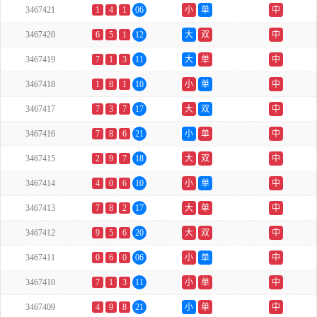
3467421
1
4
1
06
小
单
中
3467420
6
5
1
12
大
双
中
3467419
7
1
3
11
大
单
中
3467418
1
8
1
10
小
单
中
3467417
7
3
7
17
大
双
中
3467416
7
8
6
21
小
单
中
3467415
2
9
7
18
大
双
中
3467414
4
0
6
10
小
单
中
3467413
7
8
2
17
大
单
中
3467412
9
5
6
20
大
双
中
3467411
0
6
0
06
小
单
中
3467410
7
1
3
11
小
单
中
3467409
4
9
8
21
小
单
中