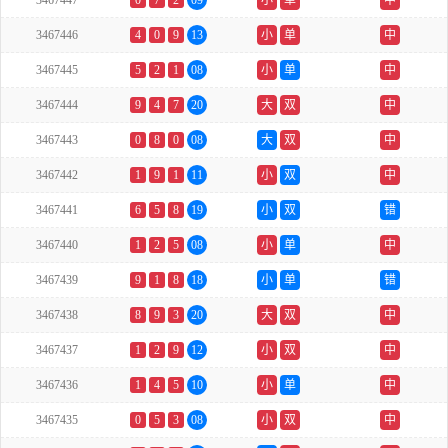
3467447
0
7
2
09
小
单
中
3467446
4
0
9
13
小
单
中
3467445
5
2
1
08
小
单
中
3467444
9
4
7
20
大
双
中
3467443
0
8
0
08
大
双
中
3467442
1
9
1
11
小
双
中
3467441
6
5
8
19
小
双
错
3467440
1
2
5
08
小
单
中
3467439
9
1
8
18
小
单
错
3467438
8
9
3
20
大
双
中
3467437
1
2
9
12
小
双
中
3467436
1
4
5
10
小
单
中
3467435
0
5
3
08
小
双
中