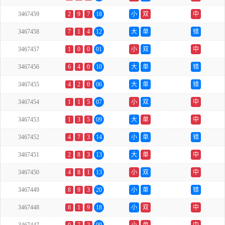
3467459
2
9
7
18
小
双
中
3467458
7
1
4
12
大
单
错
3467457
1
0
0
01
小
双
中
3467456
6
4
0
10
大
单
错
3467455
4
2
0
06
大
单
错
3467454
1
1
5
07
小
双
中
3467453
1
3
5
09
大
单
中
3467452
4
7
3
14
小
单
错
3467451
2
8
3
13
大
单
中
3467450
4
8
1
13
小
双
中
3467449
8
9
3
20
小
单
错
3467448
8
1
9
18
小
双
中