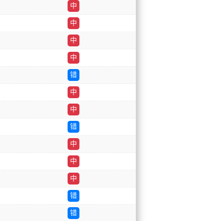
中
中
中
中
错
中
中
错
中
中
中
错
错