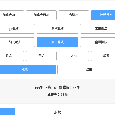
加拿大28
加拿大西28
台湾28
比特币28
pc算法
黑马算法
未来算法
人狂算法
大白算法
金蝉算法
组合
杀组
大小
单双
双项
双组
100期 正确：63 期 错误：37 期
正确率：63%
走势