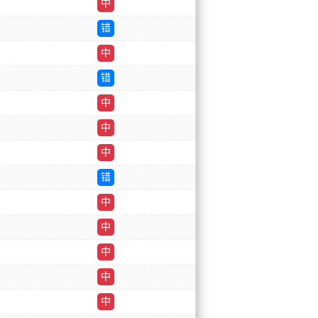
中
错
中
错
中
中
中
错
中
中
中
中
中