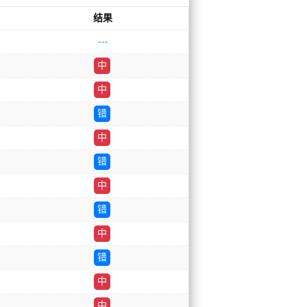
结果
---
中
中
错
中
错
中
错
中
错
中
中