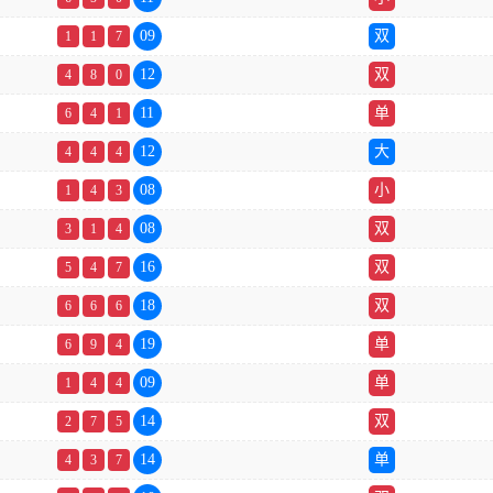
09
双
1
1
7
12
双
4
8
0
11
单
6
4
1
12
大
4
4
4
08
小
1
4
3
08
双
3
1
4
16
双
5
4
7
18
双
6
6
6
19
单
6
9
4
09
单
1
4
4
14
双
2
7
5
14
单
4
3
7