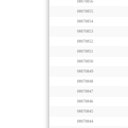
08070856
08070855
08070854
08070853
08070852
08070851
08070850
08070849
08070848
08070847
08070846
08070845
08070844