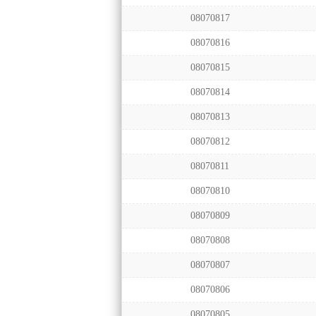
08070817
08070816
08070815
08070814
08070813
08070812
08070811
08070810
08070809
08070808
08070807
08070806
08070805