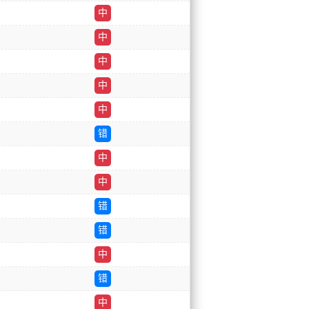
中
中
中
中
中
错
中
中
错
错
中
错
中